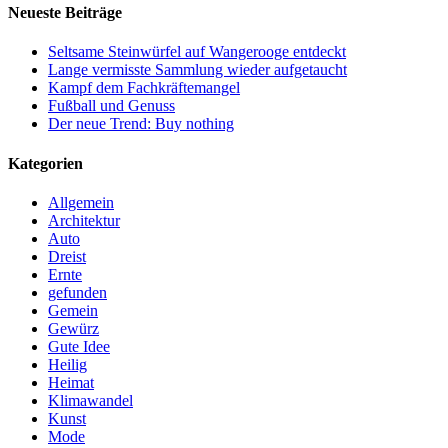
Neueste Beiträge
Seltsame Steinwürfel auf Wangerooge entdeckt
Lange vermisste Sammlung wieder aufgetaucht
Kampf dem Fachkräftemangel
Fußball und Genuss
Der neue Trend: Buy nothing
Kategorien
Allgemein
Architektur
Auto
Dreist
Ernte
gefunden
Gemein
Gewürz
Gute Idee
Heilig
Heimat
Klimawandel
Kunst
Mode