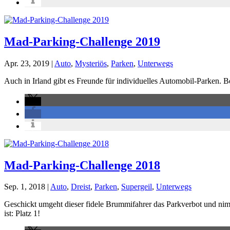
Mad-Parking-Challenge 2019
Apr. 23, 2019
|
Auto
,
Mysteriös
,
Parken
,
Unterwegs
Auch in Irland gibt es Freunde für individuelles Automobil-Parken. B
Mad-Parking-Challenge 2018
Sep. 1, 2018
|
Auto
,
Dreist
,
Parken
,
Supergeil
,
Unterwegs
Geschickt umgeht dieser fidele Brummifahrer das Parkverbot und nim
ist: Platz 1!