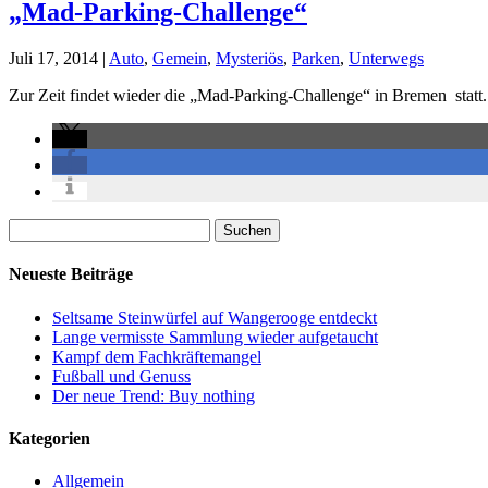
„Mad-Parking-Challenge“
Juli 17, 2014
|
Auto
,
Gemein
,
Mysteriös
,
Parken
,
Unterwegs
Zur Zeit findet wieder die „Mad-Parking-Challenge“ in Bremen statt
Suchen
nach:
Neueste Beiträge
Seltsame Steinwürfel auf Wangerooge entdeckt
Lange vermisste Sammlung wieder aufgetaucht
Kampf dem Fachkräftemangel
Fußball und Genuss
Der neue Trend: Buy nothing
Kategorien
Allgemein