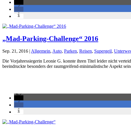
„Mad-Parking-Challenge“ 2016
Sep. 21, 2016
|
Allgemein
,
Auto
,
Parken
,
Reisen
,
Supergeil
,
Unterwe
Die Vorjahressiegerin Leonie G. konnte ihren Titel leider nicht verte
beeindruckte besonders der raumgreifend-minimalistische Aspekt sei