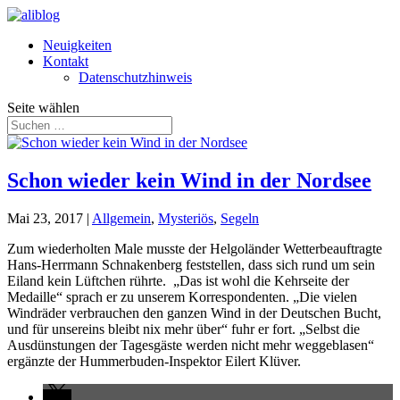
Neuigkeiten
Kontakt
Datenschutzhinweis
Seite wählen
Schon wieder kein Wind in der Nordsee
Mai 23, 2017
|
Allgemein
,
Mysteriös
,
Segeln
Zum wiederholten Male musste der Helgoländer Wetterbeauftragte
Hans-Herrmann Schnakenberg feststellen, dass sich rund um sein
Eiland kein Lüftchen rührte. „Das ist wohl die Kehrseite der
Medaille“ sprach er zu unserem Korrespondenten. „Die vielen
Windräder verbrauchen den ganzen Wind in der Deutschen Bucht,
und für unsereins bleibt nix mehr über“ fuhr er fort. „Selbst die
Ausdünstungen der Tagesgäste werden nicht mehr weggeblasen“
ergänzte der Hummerbuden-Inspektor Eilert Klüver.