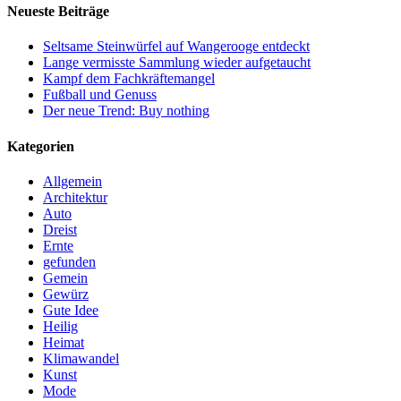
Neueste Beiträge
Seltsame Steinwürfel auf Wangerooge entdeckt
Lange vermisste Sammlung wieder aufgetaucht
Kampf dem Fachkräftemangel
Fußball und Genuss
Der neue Trend: Buy nothing
Kategorien
Allgemein
Architektur
Auto
Dreist
Ernte
gefunden
Gemein
Gewürz
Gute Idee
Heilig
Heimat
Klimawandel
Kunst
Mode