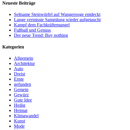
Neueste Beiträge
Seltsame Steinwürfel auf Wangerooge entdeckt
Lange vermisste Sammlung wieder aufgetaucht
Kampf dem Fachkräftemangel
Fußball und Genuss
Der neue Trend: Buy nothing
Kategorien
Allgemein
Architektur
Auto
Dreist
Ernte
gefunden
Gemein
Gewürz
Gute Idee
Heilig
Heimat
Klimawandel
Kunst
Mode